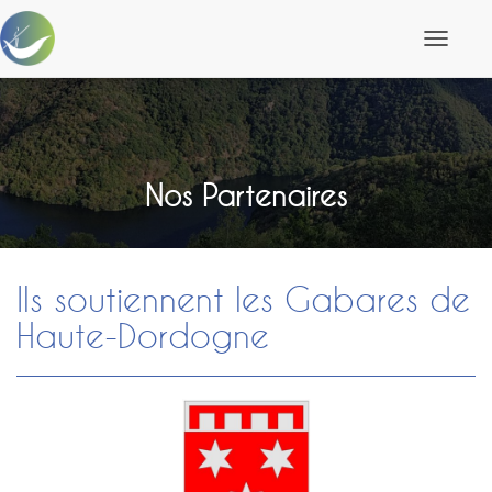
D
é
p
l
i
e
r
l
Nos Partenaires
a
n
a
v
i
Ils soutiennent les Gabares de
g
a
Haute-Dordogne
t
i
o
n