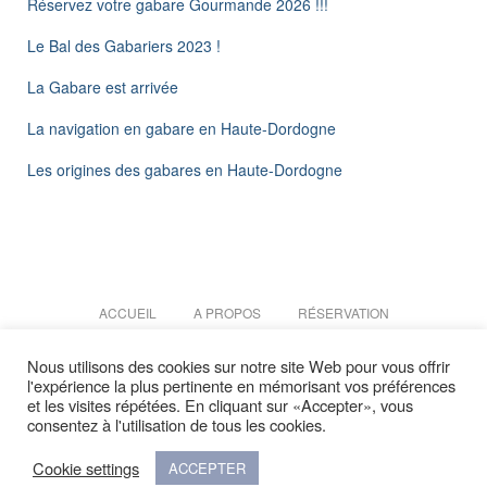
Réservez votre gabare Gourmande 2026 !!!
Le Bal des Gabariers 2023 !
La Gabare est arrivée
La navigation en gabare en Haute-Dordogne
Les origines des gabares en Haute-Dordogne
ACCUEIL
A PROPOS
RÉSERVATION
Nous utilisons des cookies sur notre site Web pour vous offrir
NOS PARTENAIRES
ACTUALITÉS
MENTIONS LÉGALES
l'expérience la plus pertinente en mémorisant vos préférences
et les visites répétées. En cliquant sur «Accepter», vous
POLITIQUE DE CONFIDENTIALITÉ
SITE MAP
consentez à l'utilisation de tous les cookies.
Cookie settings
Facebook
ACCEPTER