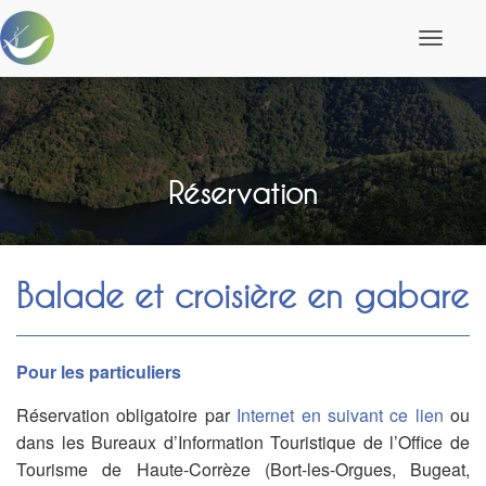
D
é
p
l
i
e
r
l
Réservation
a
n
a
v
i
Balade et croisière en gabare
g
a
t
i
o
Pour les particuliers
n
Réservation obligatoire par
Internet en suivant ce lien
ou
dans les Bureaux d’Information Touristique de l’Office de
Tourisme de Haute-Corrèze (Bort-les-Orgues, Bugeat,